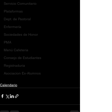
Servicio Comunitario
Plataformas
Dept. de Pastoral
Enfermería
Sociedades de Honor
PMA
Menú Cafeteria
Consejo de Estudiantes
Registraduria
Asociacion Ex-Alumnos
Calendario