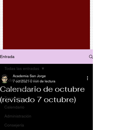
Entrada
Todas las entradas
Academia San Jorge
Todas las entradas
7 oct 2021
0 min de lectura
Calendario de octubre
Depto. Atlético
(revisado 7 octubre)
Tesorería
Calendario
Administración
Consejería