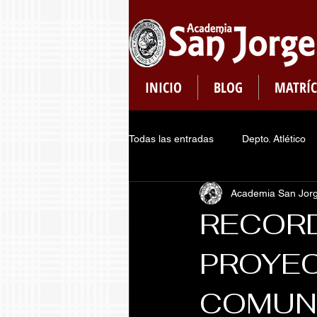
INICIO
BLOG
MATRÍC
Todas las entradas
Depto. Atlético
Academia San Jor
Plataformas
Dept. de Pastoral
RECORD
PROYEC
Consejo de Estudiantes
Regis
COMUN