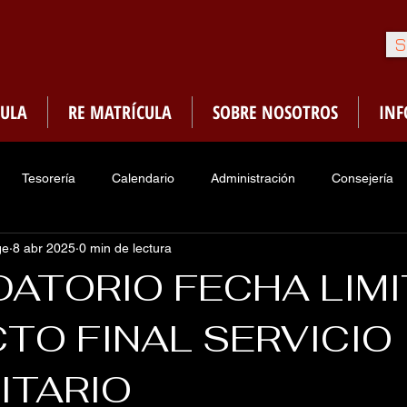
S
ULA
RE MATRÍCULA
SOBRE NOSOTROS
IN
Tesorería
Calendario
Administración
Consejería
ge
8 abr 2025
0 min de lectura
Enfermería
Sociedades de Honor
PMA
Menú Ca
ATORIO FECHA LIMI
TO FINAL SERVICIO
traduria
Asociacion Ex-Alumnos
ITARIO