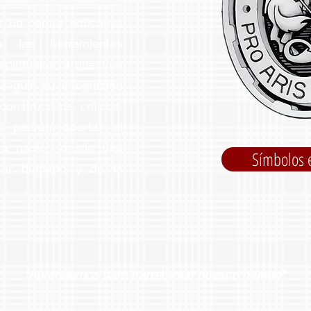
 un centro educativo
e las herramientas
pirituales, a nuestros
seguir su integración
nstructivos, críticos,
sí podrán aportar al
tra nación desde una
Símbolos 
 ser humano y de la
"Aprendemos para transformar nuestro mundo"