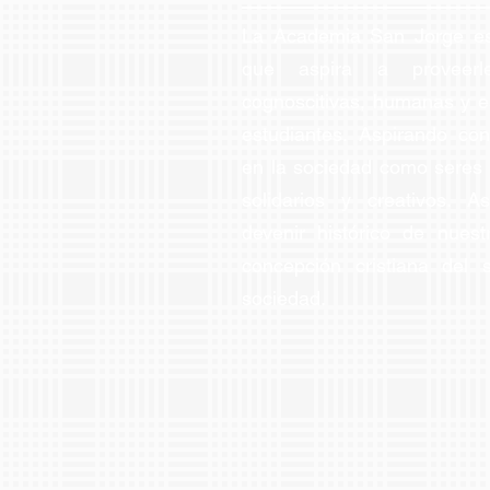
La Academia San Jorge es
que aspira a proveerl
cognoscitivas, humanas y es
estudiantes. Aspirando con
en la sociedad como seres co
solidarios y creativos. A
devenir histórico de nues
concepción cristiana del
sociedad.