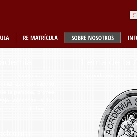
S
ULA
RE MATRÍCULA
SOBRE NOSOTROS
IN
cademia
Lema de la
 una institución co-
“Aprendemos para tran
quial, que con espíritu
l de la persona, provee
izaje cónsonas a los
la sociedad de hoy.
cademia