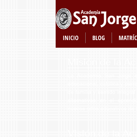
INICIO
BLOG
MATRÍC
Misión de la A
La Academia San Jorge es
educacional, católica y parro
de familia y sentido integra
alternativas en el aprend
nuevos retos educativos de 
Visión de la A