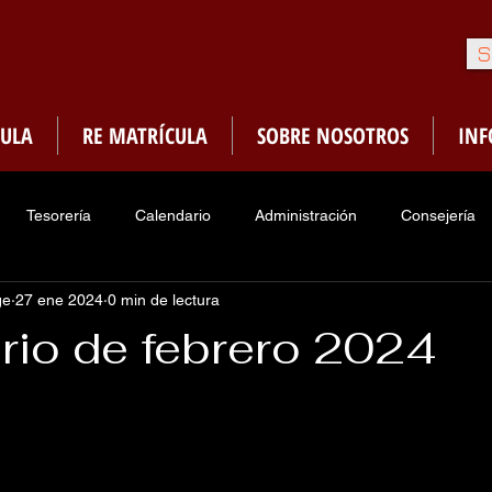
S
ULA
RE MATRÍCULA
SOBRE NOSOTROS
IN
Tesorería
Calendario
Administración
Consejería
ge
27 ene 2024
0 min de lectura
Enfermería
Sociedades de Honor
PMA
Menú Ca
rio de febrero 2024
traduria
Asociacion Ex-Alumnos