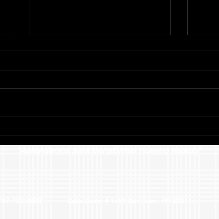
Invitación Día Familiar
REC
LIM
"Aprendemos para transformar nuestro mundo"
SER
82 / 787-725-9393 Calle Colón # 1701 San Juan, PR 0091