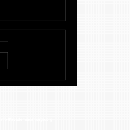
ORDATORIO FECHA
ITE PROYECTO FINAL
VICIO COMUNITARIO
1
info@academiasanjorge.org