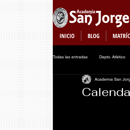
INICIO
BLOG
MATRÍC
Todas las entradas
Depto. Atlético
Academia San Jor
Plataformas
Dept. de Pastoral
Calenda
Consejo de Estudiantes
Regis