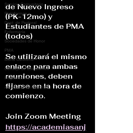
Servicio Comunitario
de Nuevo Ingreso 
Plataformas
(PK-12mo) y 
Dept. de Pastoral
Estudiantes de PMA 
Enfermería
(todos)
Sociedades de Honor
PMA
Se utilizará el mismo 
Menú Cafeteria
enlace para ambas 
Consejo de Estudiantes
reuniones, deben 
Registraduria
fijarse en la hora de 
Asociacion Ex-Alumnos
comienzo.
Join Zoom Meeting
https://academiasanj