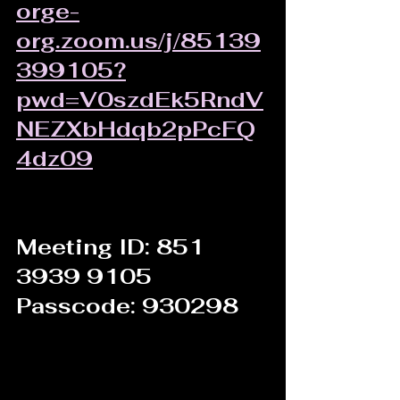
orge-
org.zoom.us/j/85139
399105?
pwd=V0szdEk5RndV
NEZXbHdqb2pPcFQ
4dz09
Meeting ID: 851 
3939 9105
Passcode: 930298