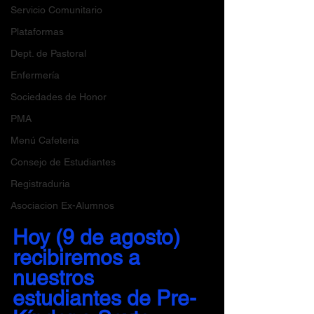
Servicio Comunitario
Plataformas
Dept. de Pastoral
Enfermería
Sociedades de Honor
PMA
Menú Cafeteria
Consejo de Estudiantes
Registraduria
Asociacion Ex-Alumnos
Hoy (9 de agosto) 
recibiremos a 
nuestros 
estudiantes de Pre-