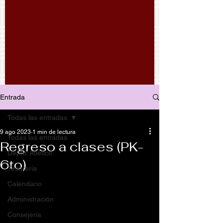
Entrada
Todas las entradas
9 ago 2023
1 min de lectura
Todas las entradas
Regreso a clases (PK-
Depto. Atlético
6to)
Tesorería
Calendario
Administración
Consejería