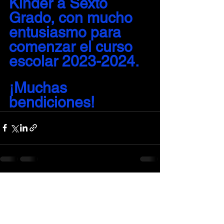
Kínder a Sexto 
Grado, con mucho 
entusiasmo para 
comenzar el curso 
escolar 2023-2024.
¡Muchas 
bendiciones!
Ver todo
Entradas recientes