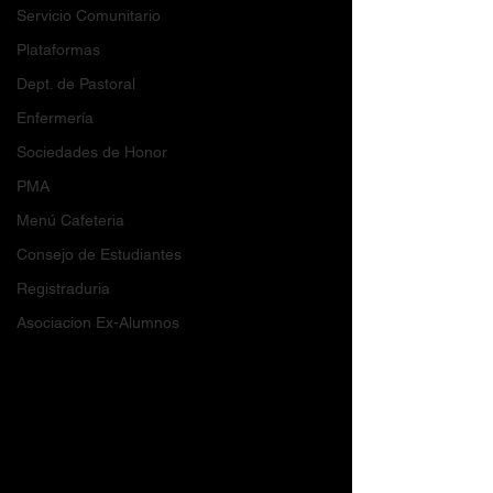
Servicio Comunitario
Plataformas
Dept. de Pastoral
Enfermería
Sociedades de Honor
PMA
Menú Cafeteria
Consejo de Estudiantes
Registraduria
Asociacion Ex-Alumnos