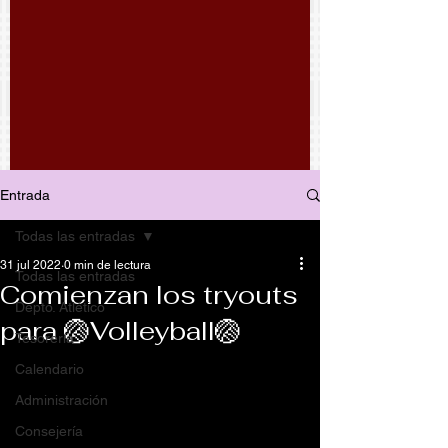
Entrada
Todas las entradas
31 jul 2022
0 min de lectura
Todas las entradas
Comienzan los tryouts
Depto. Atlético
para 🏐Volleyball🏐
Tesorería
Calendario
Administración
Consejería