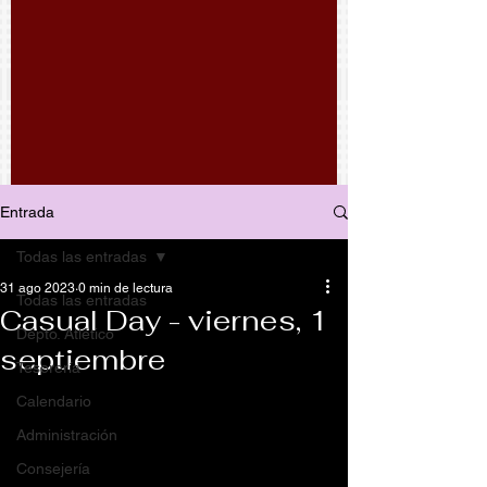
Entrada
Todas las entradas
31 ago 2023
0 min de lectura
Todas las entradas
Casual Day - viernes, 1
Depto. Atlético
septiembre
Tesorería
Calendario
Administración
Consejería