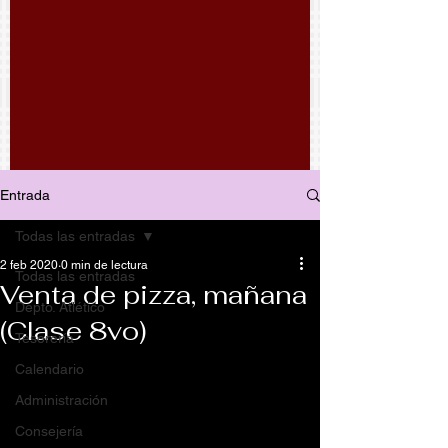
Entrada
Todas las entradas
2 feb 2020
0 min de lectura
Todas las entradas
Venta de pizza, mañana
Depto. Atlético
(Clase 8vo)
Tesorería
Calendario
Administración
Consejería