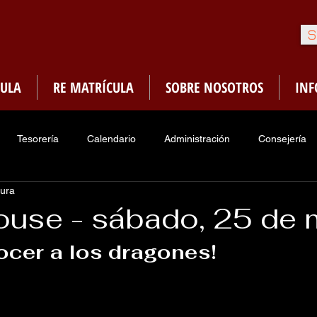
S
ULA
RE MATRÍCULA
SOBRE NOSOTROS
IN
Tesorería
Calendario
Administración
Consejería
tura
Enfermería
Sociedades de Honor
PMA
Menú Ca
use - sábado, 25 de 
ocer a los dragones!
traduria
Asociacion Ex-Alumnos