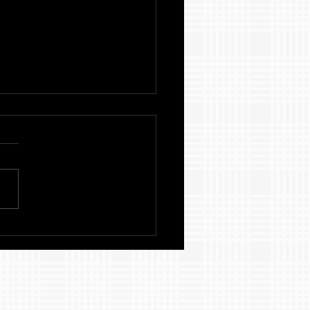
años de exelencia
démica