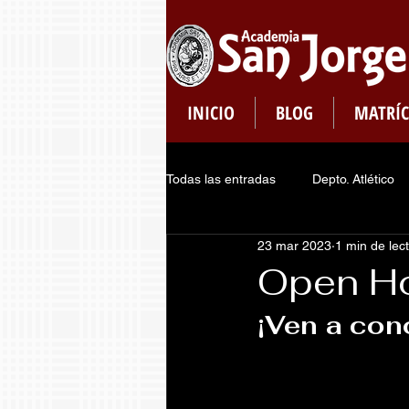
INICIO
BLOG
MATRÍC
Todas las entradas
Depto. Atlético
23 mar 2023
1 min de lec
Plataformas
Dept. de Pastoral
Open Ho
¡Ven a con
Consejo de Estudiantes
Regis