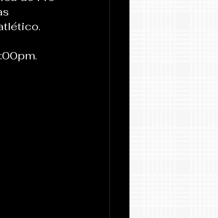
s 
tlético.
1:00pm.