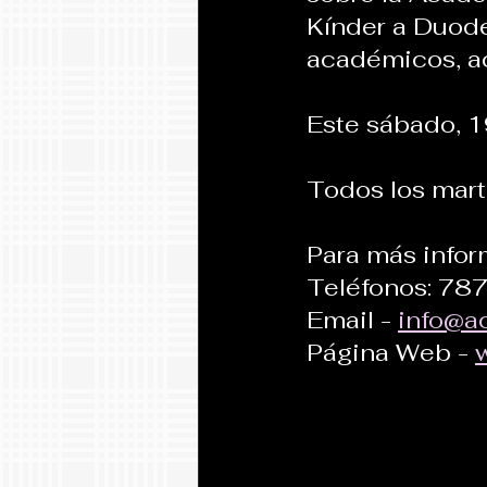
Kínder a Duod
académicos, ac
Este sábado, 1
Todos los marte
Para más infor
Teléfonos: 78
Email - 
info@a
Página Web - 