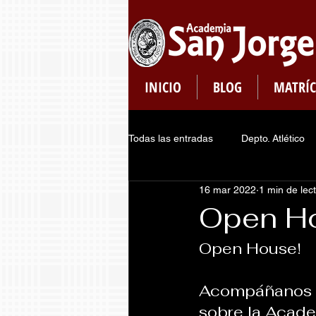
INICIO
BLOG
MATRÍC
Todas las entradas
Depto. Atlético
16 mar 2022
1 min de lec
Plataformas
Dept. de Pastoral
Open Ho
Open House!
Consejo de Estudiantes
Regis
Acompáñanos e
sobre la Acade