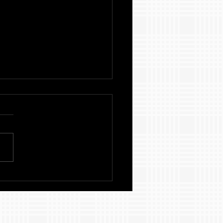
años de exelencia
démica