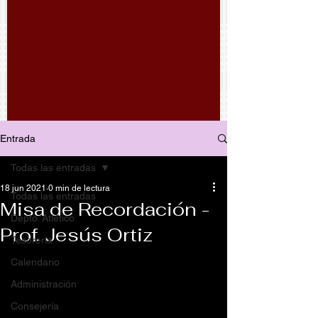
Entrada
Todas las entradas
18 jun 2021
0 min de lectura
Todas las entradas
Misa de Recordación -
Depto. Atlético
Prof. Jesús Ortiz
Tesorería
Calendario
Administración
Consejería