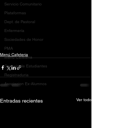
Servicio Comunitario
Plataformas
Dept. de Pastoral
Enfermería
Sociedades de Honor
PMA
Menú Cafeteria
Menú Cafeteria
Consejo de Estudiantes
Registraduria
Asociacion Ex-Alumnos
Ver todo
Entradas recientes