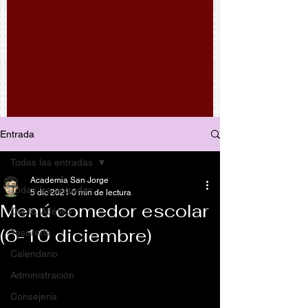
Entrada
Todas las entradas
Academia San Jorge
Todas las entradas
5 dic 2021
0 min de lectura
Menú comedor escolar
Depto. Atlético
(6-10 diciembre)
Tesorería
Calendario
Administración
Consejería