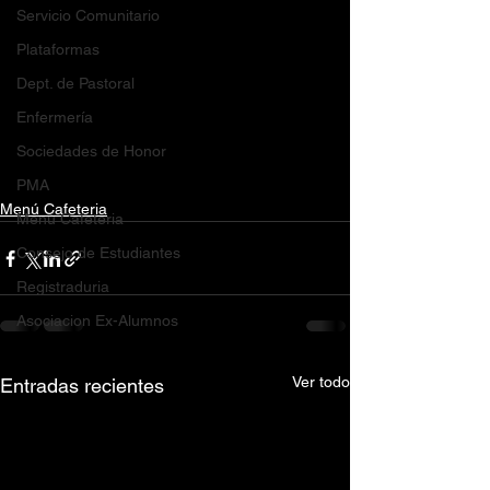
Servicio Comunitario
Plataformas
Dept. de Pastoral
Enfermería
Sociedades de Honor
PMA
Menú Cafeteria
Menú Cafeteria
Consejo de Estudiantes
Registraduria
Asociacion Ex-Alumnos
Ver todo
Entradas recientes