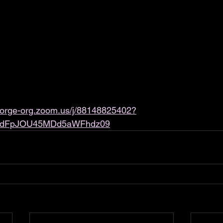
jorge-org.zoom.us/j/88148825402?
TdFpJOU45MDd5aWFhdz09