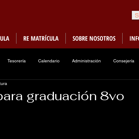
S
ULA
RE MATRÍCULA
SOBRE NOSOTROS
IN
Tesorería
Calendario
Administración
Consejería
tura
Enfermería
Sociedades de Honor
PMA
Menú Ca
para graduación 8vo
traduria
Asociacion Ex-Alumnos