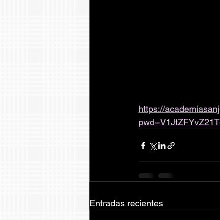
https://academiasan
pwd=V1JtZFYvZ21
Entradas recientes