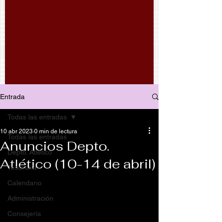
Entrada
Todas las entradas
10 abr 2023
0 min de lectura
Todas las entradas
Anuncios Depto.
Depto. Atlético
Atlético (10-14 de abril)
Tesorería
Calendario
Administración
Consejería