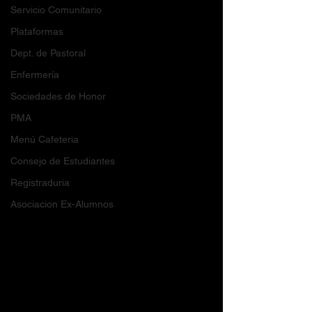
Servicio Comunitario
Plataformas
Dept. de Pastoral
Enfermería
Sociedades de Honor
PMA
Menú Cafeteria
Consejo de Estudiantes
Registraduria
Asociacion Ex-Alumnos