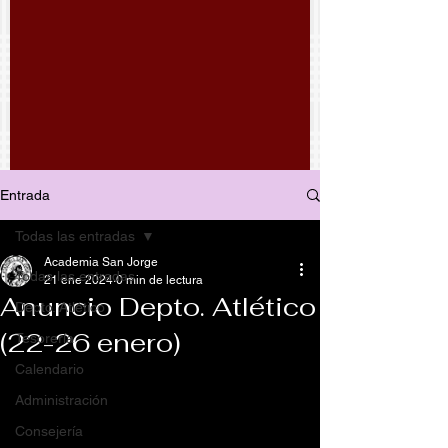
Entrada
Todas las entradas
Academia San Jorge
Todas las entradas
21 ene 2024
0 min de lectura
Anuncio Depto. Atlético
Depto. Atlético
(22-26 enero)
Tesorería
Calendario
Administración
Consejería