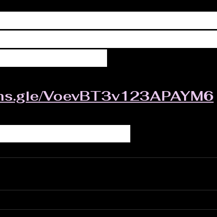
ompletar el siguiente formula
 sus datos de contacto (corre
s y teléfonos).
orms.gle/VoevBT3v123APAYM6
r su cooperación.