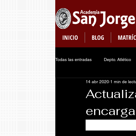
INICIO
BLOG
MATRÍC
Todas las entradas
Depto. Atlético
14 abr 2020
1 min de lect
Plataformas
Dept. de Pastoral
Actuali
encarga
Consejo de Estudiantes
Regis
Atención p