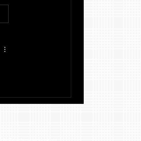
ege Board en tu
uela
1
info@academiasanjorge.org