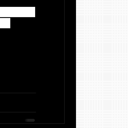
rio para 
os 