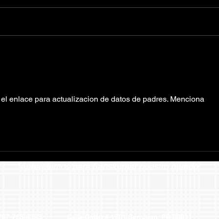
¡Aviso importante! Casa
Coll
Abierta
esc
 el enlace para actualizacion de datos de padres. Menciona 
"Aprendemos para transformar nuestro mundo"
82 / 787-725-9393 Calle Colón # 1701 San Juan, PR 0091