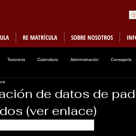
S
ULA
RE MATRÍCULA
SOBRE NOSOTROS
IN
Tesorería
Calendario
Administración
Consejería
ura
Enfermería
Sociedades de Honor
PMA
Menú Ca
zación de datos de pad
dos (ver enlace)
traduria
Asociacion Ex-Alumnos
adres y encargados: