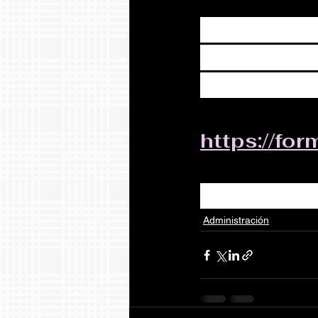
Favor de c
actualizar
electrónico
https://f
Gracias po
Administración